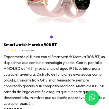
Smartwatch Moreka R08 BT
(0 reseña)
Experimenta el futuro con el Smartwatch Moreka R08 BT, un
dispositivo que combina tecnología y estilo. Con su pantalla
AMOLED de 1.43" y resistencia al agua IP68, es ideal para
cualquier aventura. Disfruta de funciones avanzadas como
brújula, cronómetro y GPS, manteniéndote siempre
conectado gracias a su compatibilidad con Android e iOS. Su
batería de larga duración asegura que nunca te quedes
desconectado, mientras que su diseño deportivo se adapta a
Smartwatch Moreka R08 BT
cualquier ocasión.