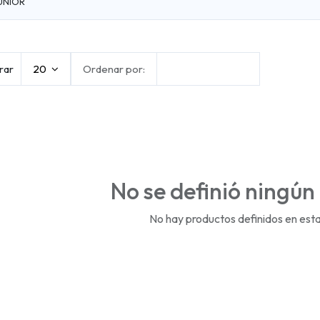
UNIOR
rar
20
Ordenar por:
Nombre (A-Z)
No se definió ningún
No hay productos definidos en esta