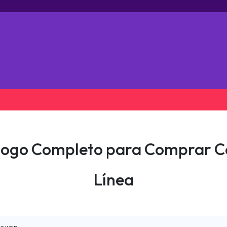
enda
Smartphones
Wearables
Calzado
logo Completo para Comprar Ce
Línea