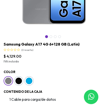
Samsung Galaxy A17 4G 6+128 GB (Latin)
(0 reseña)
$
4,129.00
IVA incluido
COLOR
CONTENIDO DE LA CAJA
Samsung Galaxy A17 4G 6+128 GB (Latin)
1 Cable para carga/de datos