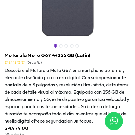
Motorola Moto G67 4+256 GB (Latin)
(0 reseña)
Descubre el Motorola Moto G67, un smartphone potente y
elegante diseñado para la era digital. Con su impresionante
pantalla de 6.8 pulgadas y resolución ultra-nítida, disfrutarás
de cada detalle visual al máximo. Equipado con 256 GB de
almacenamiento y 5G, este dispositivo garantiza velocidad y
espacio para todas tus necesidades. Su batería de larga
duración te acompaña todo el día, mientras que el lector de
huella digital ofrece seguridad en un toque.
Motorola Moto G67 4+256 GB (Latin)
$
4,979.00
IVA incluido