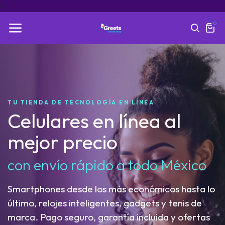
<
0
TU TIENDA DE TECNOLOGÍA EN LÍNEA
Celulares en línea al
mejor precio
con envío rápido a todo México
Smartphones desde los más económicos hasta lo
último, relojes inteligentes, gadgets y tenis de
marca. Pago seguro, garantía incluida y ofertas