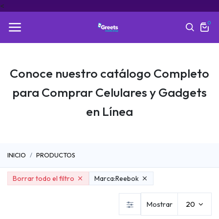
<
0
Conoce nuestro catálogo Completo
para Comprar Celulares y Gadgets
en Línea
INICIO
PRODUCTOS
Borrar todo el filtro
Marca:
Reebok
Mostrar
20