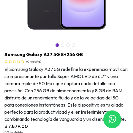
Samsung Galaxy A37 5G 8+256 GB
(0 reseña)
El Samsung Galaxy A37 5G redefine la experiencia móvil con
su impresionante pantalla Super AMOLED de 6.7” y una
cámara triple de 50 Mpx que captura cada detalle con
precisión. Con 256 GB de almacenamiento y 8 GB de RAM,
disfruta de un rendimiento fluido y de la velocidad del 5G
para conexiones instantáneas. Este dispositivo es tu aliado
perfecto para la productividad y el entretenimiento,
combinando tecnología de vanguardia y un diseño elegante.
Samsung Galaxy A37 5G 8+256 GB
$
7,879.00
IVA incluido